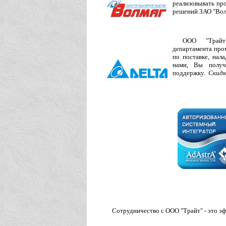
реализовывать про
решений ЗАО "Волм
ООО "Трайт"
департамента пр
по поставке, нал
нами, Вы получ
поддержку.
Скидк
Сотрудничество с ООО "Трайт" - это э