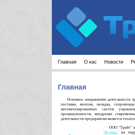
Главная
O нас
Новости
Р
Главная
Основное направление деятельности пр
поставка, монтаж, наладка, сопровожд
автоматизированных систем управле
промышленности, внедрение современн
деятельности предприятия является теплоэ
ООО "Трайт" 
"Волмаг"
на терр