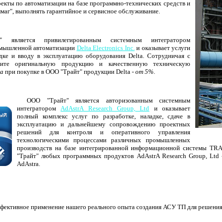
екты по автоматизации на базе программно-технических средств и
аг", выполнять гарантийное и сервисное обслуживание.
 является привилегированным системным интегратором
омышленной автоматизации
Delta Electronics Inc.
и оказывает услуги
адке и вводу в эксплуатацию оборудования Delta. Сотрудничая с
ите оригинальную продукцию и качественную техническую
а
при покупке в ООО "Трайт" продукции Delta -
от 5%
.
ООО "Трайт" является авторизованным системным
интегратором
AdAstrA Research Group, Ltd
и оказывает
полный комплекс услуг по разработке, наладке, сдаче в
эксплуатацию и дальнейшему сопровождению проектных
решений для контроля и оперативного управления
технологическими процессами различных промышленных
производств на базе интегрированной информационной системы 
"Трайт" любых программных продуктов AdAstrA Research Group, Ltd
AdAstra.
ффективное применение нашего реального опыта создания АСУ ТП для решения