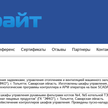
еференс
Сертификаты
Отзывы
Партнеры
Конта
ния задвижками, управления отоплением и вентиляцией машинного зал
КО"), г. Тольятти, Самарская область. Изготовлены шкафы управления,
ехнологические программы контроллера и АРМ оператора на базе SCAD
ы шкафы управления рукавными фильтрами котлов №4, №5 котельной Т
ат пищевых продуктов" (ГК "ЭФКО"), г. Тольятти, Самарская область.
обеспечение контроллеров шкафов управления. Проведены пуско-налад