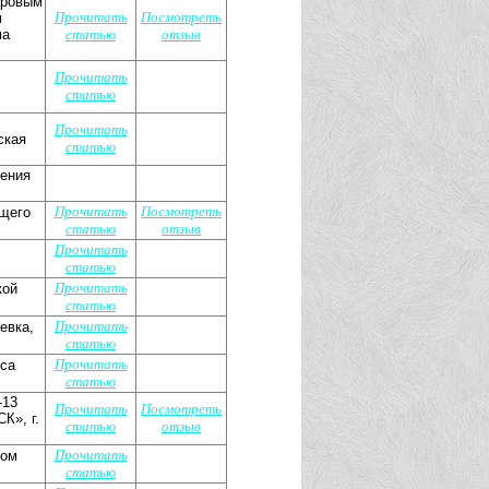
аровым
Прочитать
Посмотреть
м
ма
статью
отзыв
Прочитать
статью
Прочитать
ская
статью
ления
Прочитать
Посмотреть
ющего
статью
отзыв
Прочитать
статью
Прочитать
кой
статью
Прочитать
евка,
статью
Прочитать
кса
статью
-13
Прочитать
Посмотреть
К», г.
статью
отзыв
Прочитать
ром
статью