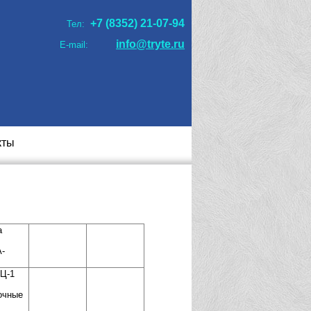
+7 (8352) 21-07-94
Тел:
info@tryte.ru
E-mail:
кты
а
A-
ЭЦ-1
очные