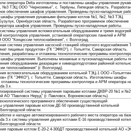
нели оператора Delta изготовлены и поставлены шкафы управления рука
 №3 ТЭЦ ООО "Черноземье", с. Тербуны, Липецкая область. Разработа
ное обеспечение шкафов управления. Проведены пуско-наладочные раб
ы шкафы управления рукавными фильтрами котлов №1, №2, №3 ТЭЦ
Бузулук, Оренбургская область. Разработано программное обеспечение
ператора шкафов управления. Проведены пуско-наладочные работы.
системы управления вспомогательным оборудованием и тремя водогре
й контроллеров управления, установкой операторских панелей и АРМ
9 ООО "Концессии теплоснабжения", г. Волгоград.
ная система управления насосной станцией оборотного водоснабжения 
ат пищевых продуктов» (ГК "ЭФКО"), г. Тольятти, Самарская область.
ения, разработаны и отлажены технологические программы контроллер
 шкафы управления. Выполнены монажные и пусконаладочные работы п
ения оборудованием деаэрации и химводоподготовки районной котельно
ии теплоснабжения" (г. Волгоград).
ения вспомогательным оборудованием котельной ТЭЦ-1 ООО «Тольяттин
в» (ГК "ЭФКО"), г. Тольятти, Самарская область. Изготовлены шкафы
и отлажены технологические программы контроллера и АРМ оператора на
a 3.x.
атизированной системы управления паровыми котлами ДКВР-20 №1 и №2
й АО "Павловск Неруд" (г. Павловск, Воронежская область).
ехнологического программного обеспечения существующей
ы управления паровым котлом ДЕ-50 производственной котельной
 Белгородской области.
ботке и наладке автоматизированного рабочего места оператора на баз
a 3.x системы управления двумя котлами E-16 производственной коте
 Белгородской области.
ния паровым котлом E-20-2.4-300ДТ производственной котельной АО «