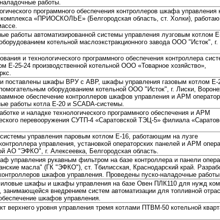
-наладочные работы.
огического программного обеспечения контроллеров шкафа управления 
о комплекса «ПРИОСКОЛЬЕ» (Белгородская область, ст. Холки), работа
массе.
ые работы автоматизированной системы управления лузговым котлом Е
оборудованием котельной маслоэкстракционного завода ООО "Исток", г. 
ования и технологического программного обеспечения контроллера сис
ом Е-25-24 производственной котельной ООО «Товарное хозяйство»,
ркс.
 и поставлены шкафы ВРУ с АВР, шкафы управления газовым котлом Е-
спомогательным оборудованием котельной ООО "Исток", г. Лиски, Ворон
граммное обеспечение контроллеров шкафов управления и АРМ оператор
ые работы котла Е-20 и SCADA-системы.
аботке и наладке технологического программного обеспечения и АРМ
ческого перевооружения СУТП-4 «Саратовской ТЭЦ-5» филиала «Саратов
системы управления паровым котлом Е-16, работающим на лузге
контроллера управления, установкой операторских панелей и АРМ опера
й АО "ЭФКО", г. Алексеевка, Белгородская область.
каф управления рукавным фильтром на базе контроллера и панели опера
анские масла" (ГК "ЭФКО"), ст. Тбилисская, Краснодарский край. Разраб
контроллеров шкафов управления. Проведены пуско-наладочные работы
силовые шкафы и шкафы управления на базе Овен ПЛК110 для нужд ко
, занимающейся внедрением систем автоматизации для топливной отрас
обеспечение шкафов управления.
ект верхнего уровня управления тремя котлами ПТВМ-50 котельной квар