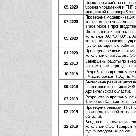
Выполнены работы по разра
09.2020
уровня управления и ПНР 
мощностей по переработке
Проведена моденрнизация 
07.2020
контроллеров управления,
Trace Mode в производстве
Изготовлены и поставлены
котельной АО "ЭФКО", г. А
05.2020
контроллеров шкафов упра
пуско-наладочные работы.
Проведена ревизия автома
01.2020
котельной спиртзавода ООО
Завершены работы по внед
12.2019
системы химводоподготовки
Разработано программное 
10.2019
«Михайловская ТЭЦ» (г. Ми
Выполнена ревизия автом
09.2019
операторов котельных ЖК
Архангельской области).
Разработано программное 
03.2019
Тампелла-Карлсон котельн
Проведена ревизия ПТК (п
02.2019
производственной котельн
области).
Введна в эксплуатацию си
12.2018
котельной ООО "Газпром те
пусконаладочные работы.