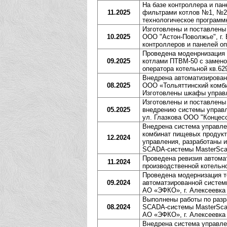
На базе контроллера и па
11.2025
фильтрами котлов №1, №2,
технологическое программ
Изготовлены и поставлен
10.2025
ООО "Астон-Поволжье", г. 
контроллеров и панелей о
Проведена моденрнизация 
09.2025
котлами ПТВМ-50 с замено
оператора котельной кв.62
Внедрена автоматизирован
08.2025
ООО «Тольяттинский комбин
Изготовлены шкафы управл
Изготовлены и поставлены
05.2025
внедрению системы управл
ул. Глазкова ООО "Концесс
Внедрена система управл
комбинат пищевых продукто
12.2024
управления, разработаны 
SCADA-системы MasterScad
Проведена ревизия автом
11.2024
производственной котельно
Проведена модернизация т
09.2024
автоматзированной систем
АО «ЭФКО», г. Алексеевка
Выполнены работы по разра
08.2024
SCADA-системы MasterScad
АО «ЭФКО», г. Алексеевка
Внедрена система управле