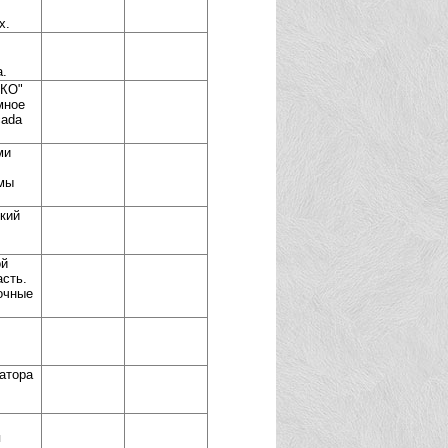
x.
а.
ФКО"
мное
cada
ми
емы
кий
ой
асть.
очные
атора
я