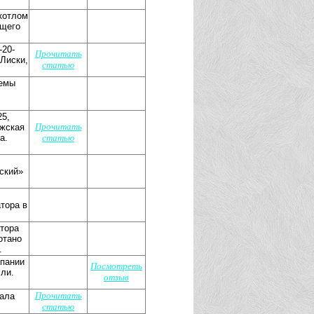
котлом
ющего
-20-
Прочитать
Лиски,
статью
темы
25,
Прочитать
ежская
а.
статью
ский»
тора в
тора
отано
.
мпании
Посмотреть
ли.
отзыв
Прочитать
тала
статью