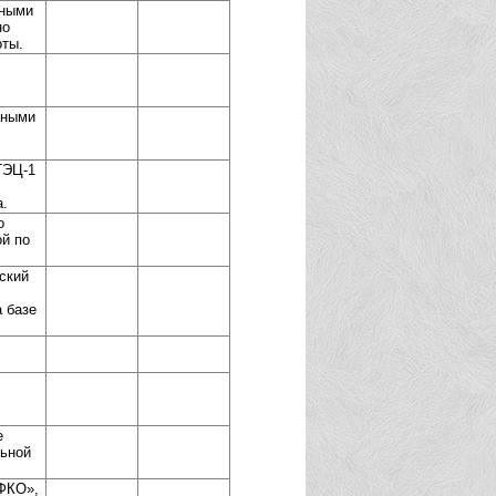
вными
но
оты.
йными
ТЭЦ-1
а.
о
й по
ский
 базе
е
льной
ЭФКО»,