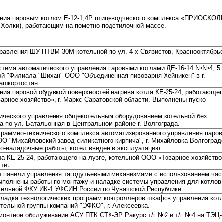
ения паровым котлом Е-12-1,4Р птицеводческого комплекса «ПРИОСКО
. Холки), работающим на пометно-подстилочной массе.
равления ШУ-ПТВМ-30М котельной по ул. 4-х Связистов, Краснооктябрь
стема автоматического управления паровыми котлами ДЕ-16-14 №№4, 5
ой "Филиала "Шихан" ООО "Объединенная пивоварня Хейникен" в г.
ашкортостан.
ия паровой обдувкой поверхностей нагрева котла КЕ-25-24, работающег
арное хозяйство», г. Маркс Саратовской области. Выполнены пуско-
ического управления общекотельным оборудованием котельной без
 по ул. Батальонная в Центральном районе г. Волгограда.
граммно-технического комплекса автоматизированного управления паро
О "Михайловский завод силикатного кирпича", г. Михайловка Волгоград
о-наладочные работы, котел введен в эксплуатацию.
а КЕ-25-24, работающего на лузге, котельной ООО «Товарное хозяйство
ти.
ы панели управления тягодутьевыми механизмами с использованием час
ыполнены работы по монтажу и наладке системы управления для котлов
тельной ФКУ ИК-1 УФСИН России по Чувашской Республике
.
аладка технологических программ контроллеров шкафов управления кот
тельной группы компаний "ЭФКО", г. Алексеевка.
монтное обслуживание АСУ ПТК СТК-ЭР Ракурс т/г №2 и т/г №4 на ТЭЦ­-