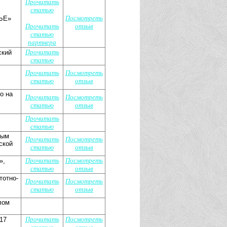
Прочитать
статью
Посмотреть
ЛЬЕ»
Прочитать
отзыв
статью
партнера
Прочитать
ский
статью
Прочитать
Посмотреть
статью
отзыв
о на
Прочитать
Посмотреть
статью
отзыв
Прочитать
статью
вым
Прочитать
Посмотреть
ской
статью
отзыв
Прочитать
Посмотреть
»,
статью
отзыв
тотно-
Прочитать
Посмотреть
статью
отзыв
лом
Прочитать
Посмотреть
17