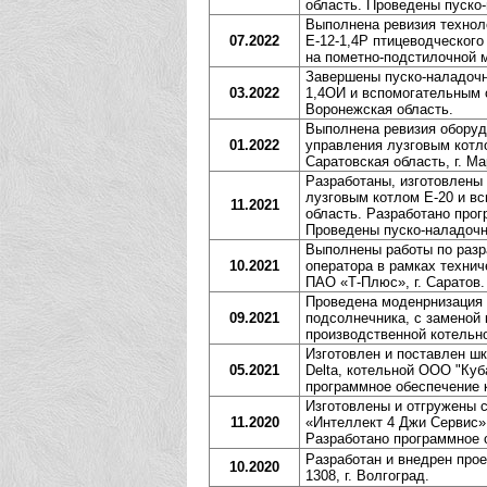
область. Проведены пуско
Выполнена ревизия технол
07.2022
Е-12-1,4Р птицеводческог
на пометно-подстилочной 
Завершены пуско-наладочн
03.2022
1,4ОИ и вспомогательным 
Воронежская область.
Выполнена ревизия оборуд
01.2022
управления лузговым котл
Саратовская область, г. Ма
Разработаны, изготовлены
лузговым котлом Е-20 и в
11.2021
область. Разработано про
Проведены пуско-наладочн
Выполнены работы по разр
10.2021
оператора в рамках техни
ПАО «Т-Плюс», г. Саратов.
Проведена моденрнизация 
09.2021
подсолнечника, с заменой 
производственной котельно
Изготовлен и поставлен ш
05.2021
Delta, котельной ООО "Куб
программное обеспечение 
Изготовлены и отгружены 
11.2020
«Интеллект 4 Джи Сервис»
Разработано программное 
Разработан и внедрен про
10.2020
1308, г. Волгоград.