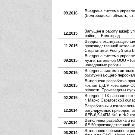
Внедрена система управл
09.2016
(Белгородская область, ст
Запущен в работу шкаф уп
12.2015
район, г. Волгоград.
Введна в эксплуатацию си
11.2015
производственной котельн
Стерлитамак Республики Б
Внедрена система управлен
09.2015
лузге, котельной ООО «Тов
наладочные работы.
Внедрена система автомат
06.2015
обслуживающего персонала
Выполнена разработка про
03.2015
котлом ДКВР котельной ОО
области. Произведены пуск
Внедрен ПТК парового котл
02.2015
г. Маркс Саратовской облас
Разработаны и изготовлен
12.2014
регулируемых приводов, в
ДЕВ-6,5-14ГМ №1 и №2 ко
Выполнена разработка и н
07.2014
ДЕ-50 производственной ко
Выполнено сервисное и ре
06.2014