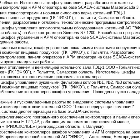
ой области. Изготовлены шкафы управления, разработаны и отлажены
ы контроллера и АРМ оператора на базе SCADA-системы MasterScada 3.
ния транспортерами и нориями силосного парка котельной ТЭЦ-1
ат пищевых продуктов» (ГК "ЭФКО"), г. Тольятти, Самарская область.
ения, разработаны и отлажены технологические программы контроллер
ы шкафы управления вспомогательным оборудованием котельной АО "Э
кая область) на базе контроллера Siemens S7-1200. Разработано програм
 шкафов управления и АРМ оператора на базе SCADA-системы MasterS
адочные работы.
ы силовые шкафы, шкаф управления локальными очистными сооружения
комбинат пищевых продуктов" (ГК "ЭФКО"), г. Тольятти. Разработано
контроллеров, панели оператора и АРМ оператора на базе SCADA-сист
ны пуско-наладочные работы.
ния отоплением и вентиляцией котельного зала ТЭЦ-1 ООО «Тольяттинс
в» (ГК "ЭФКО"), г. Тольятти, Самарская область. Изготовлены шкафы
и отлажены технологические программы контроллера.
ы шкафы управления рукавными фильтрами котлов №1, №2, №3 котельн
комбинат пищевых продуктов" (ГК "ЭФКО"), г. Тольятти, Самарская обл
обеспечение контроллеров шкафов управления. Проведены пуско-налад
ажные и пусконаладочные работы по внедрению системы управления
и химводоподготовки котельной ООО "Теплогенерирующая компания"
на система диспетчеризации на базе SCADA-системы.
ехнологического программного обеспечения контроллеров и панели опер
ым котлом Е-12-1,4Р, работающим на пометно-подстилочной массе,
а «ПРИОСКОЛЬЕ» (Белгородская область, г. Валуйки).
обеспечение контроллеров шкафов управления и АРМ оператора на базе
6 производственной котельной АО "ЭФКО", г. Алексеевка, Белгородска