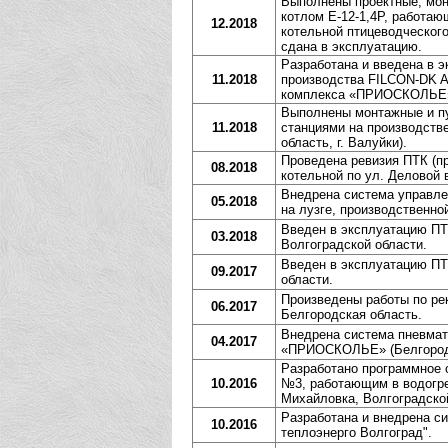
Выполнены проектные, мон
котлом Е-12-1,4Р, работа
12.2018
котельной птицеводческог
сдана в эксплуатацию.
Разработана и введена в 
11.2018
производства FILCON-DK A
комплекса «ПРИОСКОЛЬЕ» (
Выполнены монтажные и п
11.2018
станциями на производств
область, г. Валуйки).
Проведена ревизия ПТК (п
08.2018
котельной по ул. Деловой 
Внедрена система управлен
05.2018
на лузге, производственно
Введен в эксплуатацию ПТ
03.2018
Волгоградской области.
Введен в эксплуатацию ПТ
09.2017
области.
Произведены работы по ре
06.2017
Белгородская область.
Внедрена система пневмат
04.2017
«ПРИОСКОЛЬЕ» (Белгородск
Разработано программное 
10.2016
№3, работающим в водогре
Михайловка, Волгоградско
Разработана и внедрена с
10.2016
теплоэнерго Волгоград".