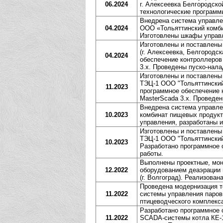
06.2024
г. Алексеевка Белгородск
технологические программ
Внедрена система управле
04.2024
ООО «Тольяттинский комбин
Изготовлены шкафы управл
Изготовлены и поставлен
(г. Алексеевка, Белгородс
04.2024
обеспечение контроллеров
3.x. Проведены пуско-нал
Изготовлены и поставлен
ТЭЦ-1 ООО "Тольяттинский 
11.2023
программное обеспечение 
MasterScada 3.x. Проведе
Внедрена система управле
10.2023
комбинат пищевых продукто
управления, разработаны 
Изготовлены и поставлен
ТЭЦ-1 ООО "Тольяттинский 
10.2023
Разработано программное 
работы.
Выполнены проектные, мон
12.2022
оборудованием деаэрации 
(г. Волгоград). Реализова
Проведена модернизация т
11.2022
системы управления паров
птицеводческого комплекс
Разработано программное 
11.2022
SCADA-системы котла КЕ-1