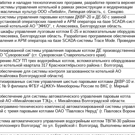
ботке и наладке технологических программ, разработке проекта верхне
системы управления котельной в рамках реконструкции и модернизации
 масличных культур ООО «Либойл», Липецкая область, с. Сенцово.
системы управления паровыми котлами ДКВР-20 и ДЕ-50 с заменой
 установкой операторских панелей и АРМ оператора на базе SCADA-сис
нной котельной АО "ЭФКО", г. Алексеевка, Белгородская область.
 шкафы управления лузговым котлом Е-25 и вспомогательным оборудов
лексеевка, Белгородская область. Разработано программное обеспечени
вления и АРМ оператора на базе SCADA-системы Trace Mode. Проведе
тизированной системы управления паровым котлом ДЕ производственно
 "Суворовский" (ст. Суворовская Ставропольского края).
рению АСУ ТП трех водогрейных котлов, вспомогательного оборудовани
 котельной квартала 317 Краснооктябрьского района г. Волгоград.
обеспечение для системы контроля загазованности котельной АО
хайловка Волгоградской области).
атизированных систем управления шестью паровыми котлами ДКВР-10 
С № 9 филиала ФГБУ «ЦЖКУ» Минобороны России по ВКС (г. Мирный
обеспечение для системы автоматического управления паровым котла
ой АО «Михайловская ТЭЦ», г. Михайловка Волгоградской области.
рограммно-технического комплекса) автоматизированной системы управ
ой с тремя паровыми котлами ОАО "Павловск Неруд" (г. Павловск Ворон
стема автоматического управления водогрейным котлом ТВГМ-30 район
плоэнерго Волгоград" по ул. Бурейской г. Волгоград. Выполнены монта