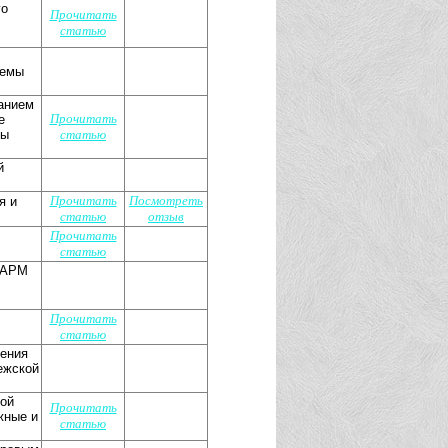
го
Прочитать
статью
темы
анием
Прочитать
е
ны
статью
й
Прочитать
Посмотреть
я и
статью
отзыв
Прочитать
статью
и АРМ
Прочитать
статью
ления
ежской
ной
Прочитать
жные и
статью