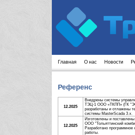
Главная
O нас
Новости
Р
Референс
Внедрены системы управле
ТЭЦ-1 ООО «ТКПП» (ГК "ЭФ
12.2025
разработаны и отлажены т
системы MasterScada 3.x.
Изготовлены и поставлен
ООО "Тольяттинский комбин
12.2025
Разработано программное 
работы.