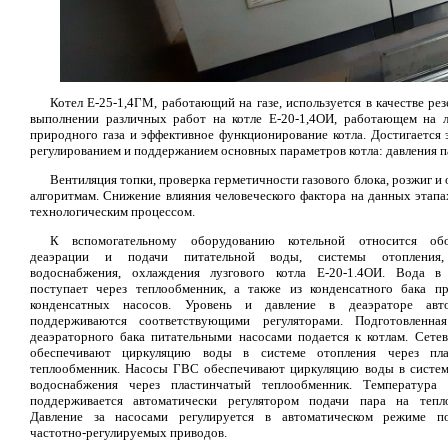
Котел Е-25-1,4ГМ, работающий на газе, используется в качестве ре
выполнении различных работ на котле Е-20-1,4ОИ, работающем на лу
природного газа и эффективное функционирование котла. Достигается 
регулированием и поддержанием основных параметров котла: давления пар
Вентиляция топки, проверка герметичности газового блока, розжиг 
алгоритмам. Снижение влияния человеческого фактора на данных этапа
технологическим процессом.
К вспомогательному оборудованию котельной относится обо
деаэрации и подачи питательной воды, системы отопления,
водоснабжения, охлаждения лузгового котла Е-20-1.4ОИ. Вода в
поступает через теплообменник, а также из конденсатного бака 
конденсатных насосов. Уровень и давление в деаэраторе авто
поддерживаются соответствующими регуляторами. Подготовленна
деаэраторного бака питательными насосами подается к котлам. Сете
обеспечивают циркуляцию воды в системе отопления через пла
теплообменник. Насосы ГВС обеспечивают циркуляцию воды в систем
водоснабжения через пластинчатый теплообменник. Температура 
поддерживается автоматически регулятором подачи пара на тепл
Давление за насосами регулируется в автоматическом режиме по
частотно-регулируемых приводов.