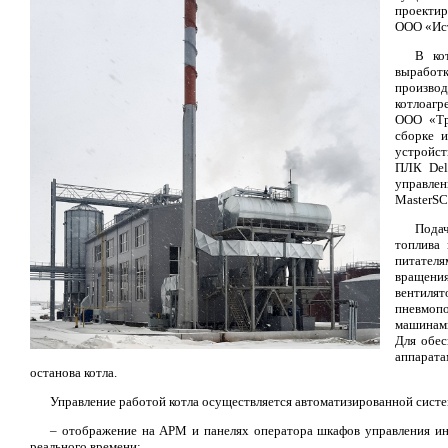
проектир
ООО «Ист
В ко
выработк
производ
котлоаг
ООО «Тр
сборке и
устройст
ПЛК Del
управле
MasterSC
Пода
топлива
питател
вращения
вентиля
пневмопо
машинами
Для обес
аппарата
останова котла.
Управление работой котла осуществляется автоматизированной систе
– отображение на АРМ и панелях оператора шкафов управления и
реального времени;